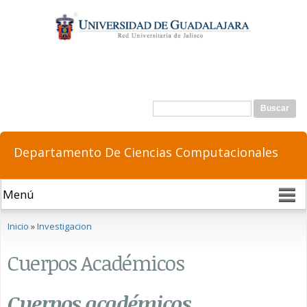
Pasar al
contenido
principal
Formulario de búsqueda
Buscar
Departamento De Ciencias Computacionales
Se encuentra usted aquí
Inicio
»
Investigacion
Cuerpos Académicos
Cuerpos académicos